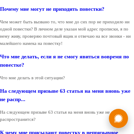
Почему мне могут не приходить повестки?
Чем может быть вызвано то, что мне до сих пор не приходило ни
одной повестки? В личном деле указан мой адрес прописки, я по
нему живу, проверяю почтовый ящик и отвечаю на все звонки - ни
малейшего намека на повестку!
Что мне делать, если я не смогу явиться вовремя по
повестке?
Что мне делать в этой ситуации?
На следующем призыве 63 статья на меня вновь уже
не распр...
России
Мы в
На следующем призыве 63 статья на меня вновь уже не
распространится?
Бесплатная
8 (800) 775-35-89
консультация
К чему мне присылают повестку в непризывное