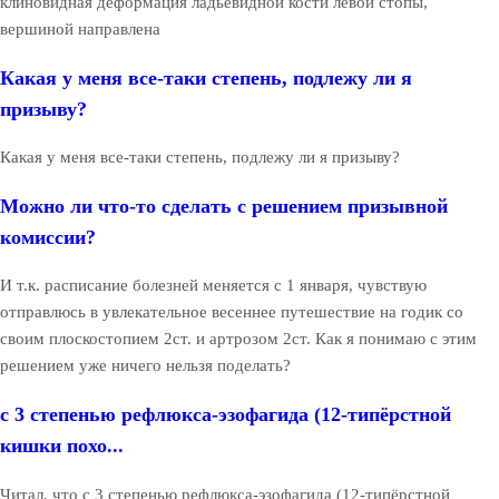
клиновидная деформация ладьевидной кости левой стопы,
вершиной направлена
Какая у меня все-таки степень, подлежу ли я
призыву?
Какая у меня все-таки степень, подлежу ли я призыву?
Можно ли что-то сделать с решением призывной
комиссии?
И т.к. расписание болезней меняется с 1 января, чувствую
отправлюсь в увлекательное весеннее путешествие на годик со
своим плоскостопием 2ст. и артрозом 2ст. Как я понимаю с этим
решением уже ничего нельзя поделать?
с 3 степенью рефлюкса-эзофагида (12-типёрстной
кишки похо...
Читал, что с 3 степенью рефлюкса-эзофагида (12-типёрстной