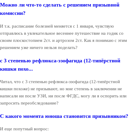
Можно ли что-то сделать с решением призывной
комиссии?
И т.к. расписание болезней меняется с 1 января, чувствую
отправлюсь в увлекательное весеннее путешествие на годик со
своим плоскостопием 2ст. и артрозом 2ст. Как я понимаю с этим
решением уже ничего нельзя поделать?
с 3 степенью рефлюкса-эзофагида (12-типёрстной
кишки похо...
Читал, что с 3 степенью рефлюкса-эзофагида (12-типёрстной
кишки похоже) не призывают, но мне степень в заключении не
написали ни после УЗИ, ни после ФГДС, могу ли я оспорить или
запросить переобследование?
С какого момента юноша становится призывником?
И еще попутный вопрос: