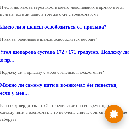
И если да, какова вероятность моего непопадания в армию в этот
призыв, есть ли шанс в том же суде с военкоматом?
Имею ли я шансы освободиться от призыва?
И как вы оцениваете шансы освободиться вообще?
Угол шопарова сустава 172 / 171 градусов. Подлежу ли
я пр...
Подлежу ли я призыву с моей степенью плоскостопия?
Можно ли самому идти в военкомат без повестки,
если у мен...
Если подтвердится, что 3 степени, стоит ли во время призыва
России
Мы в
самому идти в военкомат, а то не очень сидеть боятся заберут - не
Бесплатная
заберут?
8 (800) 775-35-89
консультация