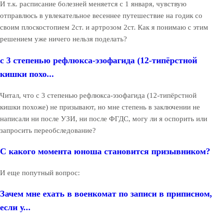
И т.к. расписание болезней меняется с 1 января, чувствую
отправлюсь в увлекательное весеннее путешествие на годик со
своим плоскостопием 2ст. и артрозом 2ст. Как я понимаю с этим
решением уже ничего нельзя поделать?
с 3 степенью рефлюкса-эзофагида (12-типёрстной
кишки похо...
Читал, что с 3 степенью рефлюкса-эзофагида (12-типёрстной
кишки похоже) не призывают, но мне степень в заключении не
написали ни после УЗИ, ни после ФГДС, могу ли я оспорить или
запросить переобследование?
С какого момента юноша становится призывником?
И еще попутный вопрос:
Зачем мне ехать в военкомат по записи в приписном,
если у...