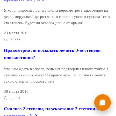
Я хочу попросить рентгенолога пересмотреть заключение на
деформирующий артроз левого голеноступного сустава 1ст на
2ю степень. Будет ли освобождение от армии?
23 марта 2016
Дочерняя
Правомерно ли посылать лечить 3-ю степень
плоскостопия?
Что нам ждать в апреле, ведь акт подтвердил плоскостопие 3
степени на обоих ногах? И правомерно ли посылать лечить
такую степень плоскостопия?
30 марта 2016
России
Мы в
Дочерняя
Бесплатная
8 (800) 775-35-89
Сколиоз 2 степени, плоскостопие 2 степени -
консультация