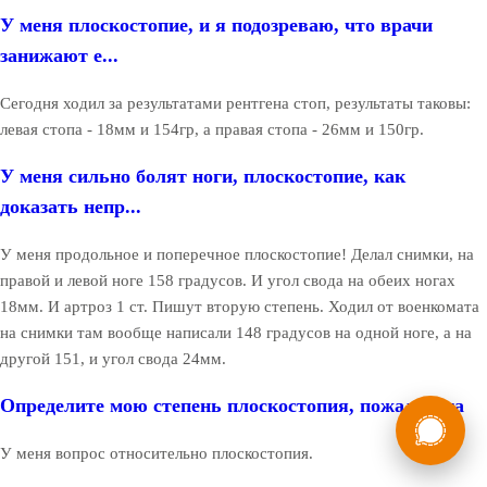
У меня плоскостопие, и я подозреваю, что врачи
занижают е...
Сегодня ходил за результатами рентгена стоп, результаты таковы:
левая стопа - 18мм и 154гр, а правая стопа - 26мм и 150гр.
У меня сильно болят ноги, плоскостопие, как
доказать непр...
У меня продольное и поперечное плоскостопие! Делал снимки, на
правой и левой ноге 158 градусов. И угол свода на обеих ногах
18мм. И артроз 1 ст. Пишут вторую степень. Ходил от военкомата
на снимки там вообще написали 148 градусов на одной ноге, а на
другой 151, и угол свода 24мм.
Определите мою степень плоскостопия, пожалуйста
России
Мы в
Бесплатная
У меня вопрос относительно плоскостопия.
8 (800) 775-35-89
консультация