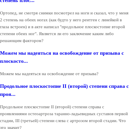
степень плос...
Ортопед, не смотря снимки посмотрел на ноги и сказал, что у меня
2 степень на обеих ногах (как будто у него рентген с линейкой в
глаза встроен) и в акте написал "продольное плоскостопие второй
степени обеих ног". Является ли его заключение каким либо
решающим фактором?
Можем мы надеяться на освобождение от призыва с
плоскосто...
Можем мы надеяться на освобождение от призыва?
Продольное плоскостопие II (второй) степени справа с
проя...
Продольное плоскостопие II (второй) степени справа с
проявлениями остеоартроза таранно-ладьевидных суставов первой
стадии, III (третьей) степени слева с артрозом второй стадии. Что
это значит?