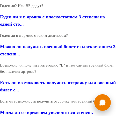
Годен ли? Или ВБ дадут?
Годен ли я в армию с плоскостопием 3 степени на
одной сто...
Годен ли я в армию с таким диагнозом?
Можно ли получить военный билет с плоскостопием 3
степени...
Возможно ли получить категорию "В" и тем самым военный билет
без наличия артроза?
Есть ли возможность получить отсрочку или военный
билет с...
России
Мы в
Есть ли возможность получить отсрочку или военный билет?
Бесплатная
8 (800) 775-35-89
консультация
Могла ли со временем увеличиться степень