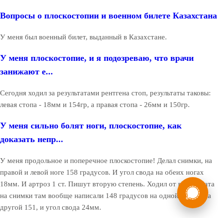
Вопросы о плоскостопии и военном билете Казахстана
У меня был военный билет, выданный в Казахстане.
У меня плоскостопие, и я подозреваю, что врачи
занижают е...
Сегодня ходил за результатами рентгена стоп, результаты таковы:
левая стопа - 18мм и 154гр, а правая стопа - 26мм и 150гр.
У меня сильно болят ноги, плоскостопие, как
доказать непр...
У меня продольное и поперечное плоскостопие! Делал снимки, на
правой и левой ноге 158 градусов. И угол свода на обеих ногах
России
Мы в
18мм. И артроз 1 ст. Пишут вторую степень. Ходил от военкомата
на снимки там вообще написали 148 градусов на одной ноге, а на
Бесплатная
8 (800) 775-35-89
другой 151, и угол свода 24мм.
консультация