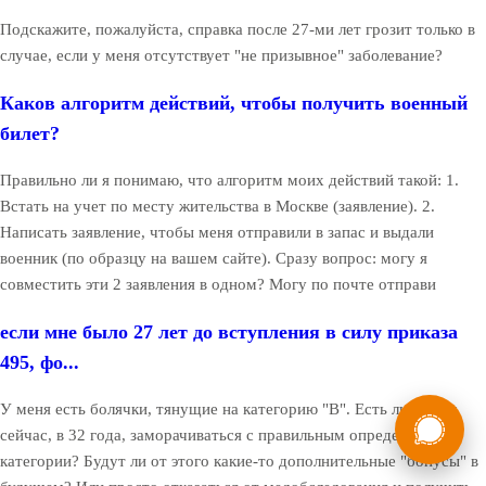
Подскажите, пожалуйста, справка после 27-ми лет грозит только в
случае, если у меня отсутствует "не призывное" заболевание?
Каков алгоритм действий, чтобы получить военный
билет?
Правильно ли я понимаю, что алгоритм моих действий такой: 1.
Встать на учет по месту жительства в Москве (заявление). 2.
Написать заявление, чтобы меня отправили в запас и выдали
военник (по образцу на вашем сайте). Сразу вопрос: могу я
совместить эти 2 заявления в одном? Могу по почте отправи
если мне было 27 лет до вступления в силу приказа
495, фо...
России
Мы в
У меня есть болячки, тянущие на категорию "В". Есть ли смысл
сейчас, в 32 года, заморачиваться с правильным определением
Бесплатная
8 (800) 775-35-89
категории? Будут ли от этого какие-то дополнительные "бонусы" в
консультация