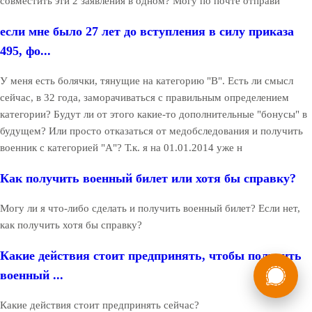
совместить эти 2 заявления в одном? Могу по почте отправи
если мне было 27 лет до вступления в силу приказа
495, фо...
У меня есть болячки, тянущие на категорию "В". Есть ли смысл
сейчас, в 32 года, заморачиваться с правильным определением
категории? Будут ли от этого какие-то дополнительные "бонусы" в
будущем? Или просто отказаться от медобследования и получить
военник с категорией "А"? Т.к. я на 01.01.2014 уже н
Как получить военный билет или хотя бы справку?
Могу ли я что-либо сделать и получить военный билет? Если нет,
как получить хотя бы справку?
Какие действия стоит предпринять, чтобы получить
России
Мы в
военный ...
Бесплатная
8 (800) 775-35-89
консультация
Какие действия стоит предпринять сейчас?