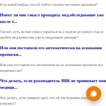
Есть какой-нибудь способ пойти служить весенним призывом?
Имеет ли мне смысл проходить мед.обследование уже
после т...
Так вот, есть ли мне смысл укрыться на 2 недели до нового года и
пройти мед.комиссию уже в следующем призыве?
Или они поставили его автоматически на основании
прописки...
Или они поставили его автоматически на основании прописки без
медкомиссии?
Что делать, если руководитель ВВК не принимает мои
медици...
России
Мы в
Бесплатная
Что делать, если главврач орет, что ей эти бумажки никуда не
8 (800) 775-35-89
консультация
уперлись?