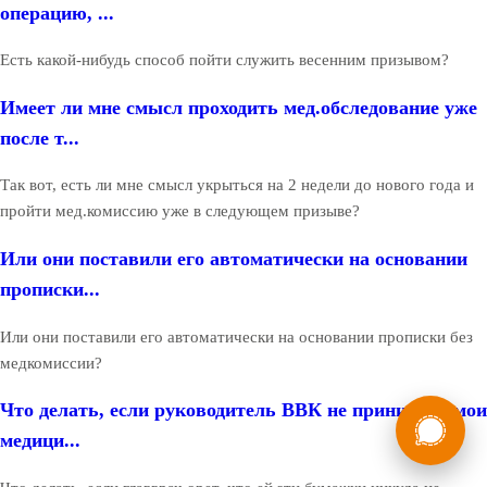
операцию, ...
Есть какой-нибудь способ пойти служить весенним призывом?
Имеет ли мне смысл проходить мед.обследование уже
после т...
Так вот, есть ли мне смысл укрыться на 2 недели до нового года и
пройти мед.комиссию уже в следующем призыве?
Или они поставили его автоматически на основании
прописки...
Или они поставили его автоматически на основании прописки без
медкомиссии?
России
Мы в
Что делать, если руководитель ВВК не принимает мои
медици...
Бесплатная
8 (800) 775-35-89
консультация