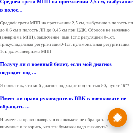
Средней трети МПП на протяжении 2,5 см, выбухание
в полос...
Средней трети МПП на протяжении 2,5 см, выбухание в полость пп
до 0,6 см в полость ЛП до 0,45 см при ЦДК. Сбросов не выявлено
(аневризма МПП). заключение: пмк 1ст.с регуляцией 0-1ст.
трикуспидальная регургитация0-1ст. пульмональная регургитация
1ст. дхлж.аневризма МПП.
Получу ли я военный билет, если мой диагноз
подходит под ...
Я понял так, что мой диагноз подходит под статью 80, пункт "Б"?
Имеет ли право руководитель ВВК в военкомате не
обращать ...
России
Мы в
И имеет ли право главврач в военкомате не обращать на это
Бесплатная
8 (800) 775-35-89
внимание и говорить, что эти бумажки надо выкинуть?
консультация