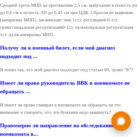
Средней трети МПП на протяжении 2,5 см, выбухание в полость пп
до 0,6 см в полость ЛП до 0,45 см при ЦДК. Сбросов не выявлено
(аневризма МПП). заключение: пмк 1ст.с регуляцией 0-1ст.
трикуспидальная регургитация0-1ст. пульмональная регургитация
1ст. дхлж.аневризма МПП.
Получу ли я военный билет, если мой диагноз
подходит под ...
Я понял так, что мой диагноз подходит под статью 80, пункт "Б"?
Имеет ли право руководитель ВВК в военкомате не
обращать ...
И имеет ли право главврач в военкомате не обращать на это
внимание и говорить, что эти бумажки надо выкинуть?
России
Мы в
Правомерно ли направление на обследование от
Бесплатная
8 (800) 775-35-89
консультация
военкомата в...