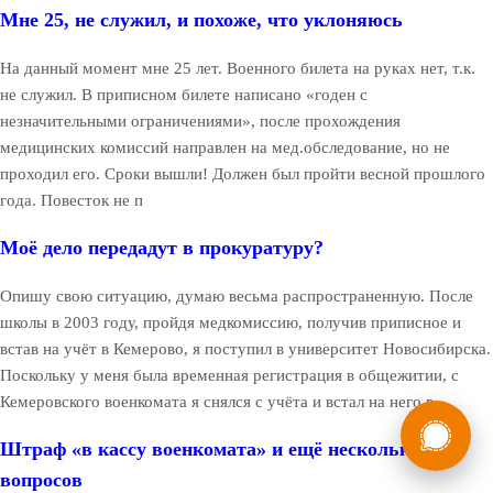
Мне 25, не служил, и похоже, что уклоняюсь
На данный момент мне 25 лет. Военного билета на руках нет, т.к.
не служил. В приписном билете написано «годен с
незначительными ограничениями», после прохождения
медицинских комиссий направлен на мед.обследование, но не
проходил его. Сроки вышли! Должен был пройти весной прошлого
года. Повесток не п
Моё дело передадут в прокуратуру?
Опишу свою ситуацию, думаю весьма распространенную. После
школы в 2003 году, пройдя медкомиссию, получив приписное и
встав на учёт в Кемерово, я поступил в университет Новосибирска.
Поскольку у меня была временная регистрация в общежитии, с
Кемеровского военкомата я снялся с учёта и встал на него в
России
Мы в
Штраф «в кассу военкомата» и ещё несколько
Бесплатная
8 (800) 775-35-89
консультация
вопросов