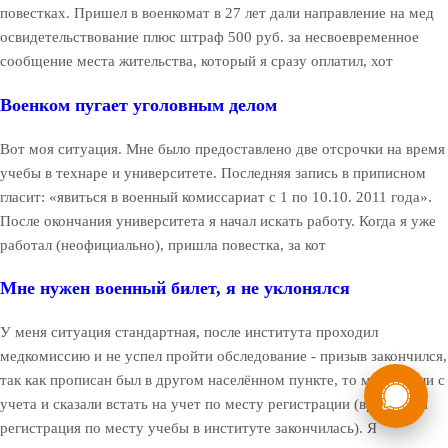
повестках. Пришел в военкомат в 27 лет дали направление на мед
освидетельствование плюс штраф 500 руб. за несвоевременное
сообщение места жительства, который я сразу оплатил, хот
Военком пугает уголовным делом
Вот моя ситуация. Мне было предоставлено две отсрочки на время
учебы в технаре и университете. Последняя запись в приписном
гласит: «явиться в военный комиссариат с 1 по 10.10. 2011 года».
После окончания университета я начал искать работу. Когда я уже
работал (неофициально), пришла повестка, за кот
Мне нужен военный билет, я не уклонялся
У меня ситуация стандартная, после института проходил
медкомиссию и не успел пройти обследование - призыв закончился,
России
Мы в
так как прописан был в другом населённом пункте, то меня сняли с
учета и сказали встать на учет по месту регистрации (временная
Бесплатная
8 (800) 775-35-89
консультация
регистрация по месту учебы в институте закончилась). Я