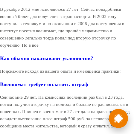
В декабре 2012 мне исполнилось 27 лет. Сейчас понадобился
военный билет для получения загранпаспорта. В 2003 году
поступил в техникум и по окончании в 2006 для поступления в
институт посетил военкомат, где прошёл медкомиссию и
совершенно легально тогда попал под вторую отсрочку по
обучению. Но в вое
Как обычно наказывают уклонистов?
Подскажите исходя из вашего опыта и имеющейся практики!
Военкомат требует оплатить штраф
Сейчас мне 29 лет. На комиссиях последний раз был в 23 года,
потом получил отсрочку на полгода и больше не расписывался в
России
повестках. Пришел в военкомат в 27 лет дали направление на мед
Мы в
освидетельствование плюс штраф 500 руб. за несвоевременное
Бесплатная
8 (800) 775-35-89
сообщение места жительства, который я сразу оплатил, хот
консультация