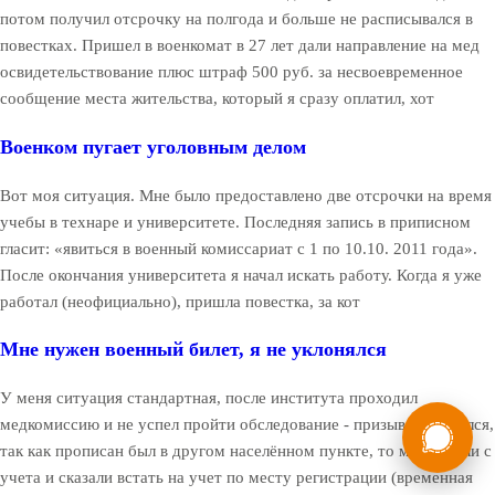
потом получил отсрочку на полгода и больше не расписывался в
повестках. Пришел в военкомат в 27 лет дали направление на мед
освидетельствование плюс штраф 500 руб. за несвоевременное
сообщение места жительства, который я сразу оплатил, хот
Военком пугает уголовным делом
Вот моя ситуация. Мне было предоставлено две отсрочки на время
учебы в технаре и университете. Последняя запись в приписном
гласит: «явиться в военный комиссариат с 1 по 10.10. 2011 года».
После окончания университета я начал искать работу. Когда я уже
работал (неофициально), пришла повестка, за кот
Мне нужен военный билет, я не уклонялся
У меня ситуация стандартная, после института проходил
России
Мы в
медкомиссию и не успел пройти обследование - призыв закончился,
так как прописан был в другом населённом пункте, то меня сняли с
Бесплатная
8 (800) 775-35-89
консультация
учета и сказали встать на учет по месту регистрации (временная