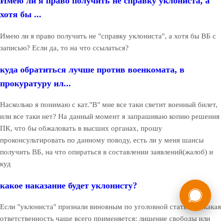
Имею ли я право получить не справку уклониста, а
хотя бы ...
Имею ли я право получить не "справку уклониста", а хотя бы ВБ с
записью? Если да, то на что ссылаться?
куда обратиться лучше против военкомата, в
прокуратуру ил...
Насколько я понимаю с кат."В" мне все таки светит военный билет,
или все таки нет? На данный момент я запрашиваю копию решения
ПК, что бы обжаловать в высших органах, прошу
проконсультировать по данному поводу, есть ли у меня шансы
получить ВБ, на что опираться в составлении заявлений(жалоб) и
куд
России
какое наказание будет уклонисту?
Мы в
Бесплатная
8 (800) 775-35-89
Если "уклониста" признали виновным по уголовной статье, то какая
консультация
ответственность чаще всего применяется: лишение свободы или