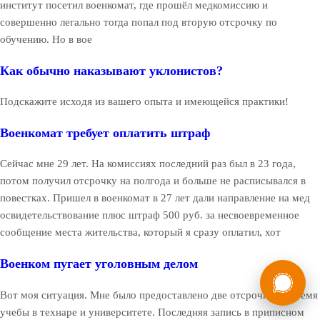
институт посетил военкомат, где прошёл медкомиссию и
совершенно легально тогда попал под вторую отсрочку по
обучению. Но в вое
Как обычно наказывают уклонистов?
Подскажите исходя из вашего опыта и имеющейся практики!
Военкомат требует оплатить штраф
Сейчас мне 29 лет. На комиссиях последний раз был в 23 года,
потом получил отсрочку на полгода и больше не расписывался в
повестках. Пришел в военкомат в 27 лет дали направление на мед
освидетельствование плюс штраф 500 руб. за несвоевременное
сообщение места жительства, который я сразу оплатил, хот
Военком пугает уголовным делом
России
Мы в
Бесплатная
Вот моя ситуация. Мне было предоставлено две отсрочки на время
8 (800) 775-35-89
консультация
учебы в технаре и университете. Последняя запись в приписном