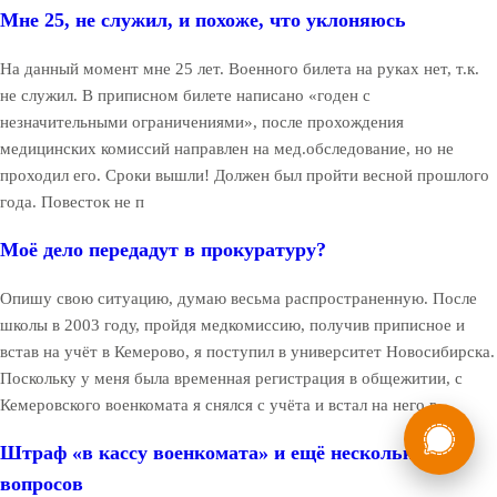
Мне 25, не служил, и похоже, что уклоняюсь
На данный момент мне 25 лет. Военного билета на руках нет, т.к.
не служил. В приписном билете написано «годен с
незначительными ограничениями», после прохождения
медицинских комиссий направлен на мед.обследование, но не
проходил его. Сроки вышли! Должен был пройти весной прошлого
года. Повесток не п
Моё дело передадут в прокуратуру?
Опишу свою ситуацию, думаю весьма распространенную. После
школы в 2003 году, пройдя медкомиссию, получив приписное и
встав на учёт в Кемерово, я поступил в университет Новосибирска.
Поскольку у меня была временная регистрация в общежитии, с
Кемеровского военкомата я снялся с учёта и встал на него в
России
Мы в
Штраф «в кассу военкомата» и ещё несколько
Бесплатная
8 (800) 775-35-89
консультация
вопросов