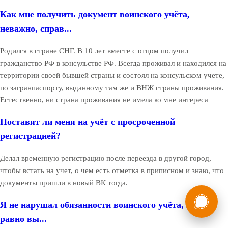
Как мне получить документ воинского учёта,
неважно, справ...
Родился в стране СНГ. В 10 лет вместе с отцом получил
гражданство РФ в консульстве РФ. Всегда проживал и находился на
территории своей бывшей страны и состоял на консульском учете,
по загранпаспорту, выданному там же и ВНЖ страны проживания.
Естественно, ни страна проживания не имела ко мне интереса
Поставят ли меня на учёт с просроченной
регистрацией?
Делал временную регистрацию после переезда в другой город,
чтобы встать на учет, о чем есть отметка в приписном и знаю, что
документы пришли в новый ВК тогда.
России
Мы в
Я не нарушал обязанности воинского учёта, но всё
Бесплатная
8 (800) 775-35-89
консультация
равно вы...