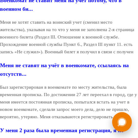
Военкомат не ставит меня на учёт потому, что в
военном би...
Меня не хотят ставить на воинский учет (сменил место
жительства), указывая на то что у меня не заполнена 2-я страница
военного билета (Раздел III. Отношение к военной службе.
Прохождение военной службы Пункт 6., Раздел III пункт 11. есть
запись «Не служил»). Военный билет я получил в связи с получен
Меня не ставят на учёт в военкомате, ссылаясь на
отсутств...
Был зарегистрирован в военкомате по месту жительства, была
временная прописка. По достижении 27 лет переехал в город, где у
меня имеется постоянная прописка, попытался встать на учет в
новом военкомате, сделали запрос моего дела, дело не пришло,
России
Мы в
вероятно, утеряно. Меня отказываются регистрировать в
Бесплатная
8 (800) 775-35-89
У меня 2 раза была временная регистрация, я не
консультация