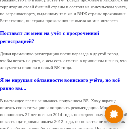
территории своей бывшей страны и состоял на консульском учете,
по загранпаспорту, выданному там же и ВНЖ страны проживания.
Естественно, ни страна проживания не имела ко мне интереса
Поставят ли меня на учёт с просроченной
регистрацией?
Делал временную регистрацию после переезда в другой город,
чтобы встать на учет, о чем есть отметка в приписном и знаю, что
документы пришли в новый ВК тогда.
Я не нарушал обязанности воинского учёта, но всё
равно вы...
В настоящее время занимаюсь получением ВБ. Хочу вкратце
России
описать свою ситуацию и попросить рекомендации. Мне
Мы в
исполнилось 27 лет осенью 2014 года, последняя полученная мной
Бесплатная
8 (800) 775-35-89
повестка датирована июлем 2012 года, по повестке не явился, так
консультация
как был болен, копия больничного листа имеется. После этого