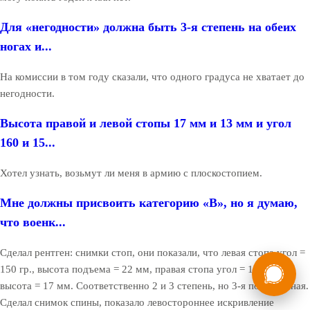
Для «негодности» должна быть 3-я степень на обеих
ногах и...
На комиссии в том году сказали, что одного градуса не хватает до
негодности.
Высота правой и левой стопы 17 мм и 13 мм и угол
160 и 15...
Хотел узнать, возьмут ли меня в армию с плоскостопием.
Мне должны присвоить категорию «В», но я думаю,
что военк...
Сделал рентген: снимки стоп, они показали, что левая стопа угол =
России
Мы в
150 гр., высота подъема = 22 мм, правая стопа угол = 156 гр.,
Бесплатная
высота = 17 мм. Соответственно 2 и 3 степень, но 3-я пограничная.
8 (800) 775-35-89
консультация
Сделал снимок спины, показало левостороннее искривление