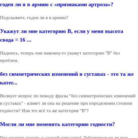
годен ли я в армию с «признаками артроза»?
Подскажите, годен ли я в армию?
Укажут ли мне категорию В, если у меня высота
свода = 16 ...
Надеюсь, теперь они наконец-то укажут категорию "В" без
проблем.
без симметрических изменений в суставах - это та же
катег...
Волнует вопрос по поводу фразы "без симметрических изменений
в суставах" - влияет ли она на решение при определении степени
годности? Или это всё та же категория "В"?
Могли ли мне поменять категорию годности?
Что можете сказать о данной ситуации? Действительно ли мне