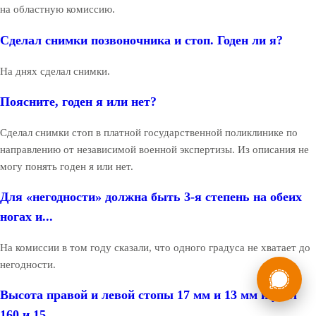
на областную комиссию.
Сделал снимки позвоночника и стоп. Годен ли я?
На днях сделал снимки.
Поясните, годен я или нет?
Сделал снимки стоп в платной государственной поликлинике по
направлению от независимой военной экспертизы. Из описания не
могу понять годен я или нет.
Для «негодности» должна быть 3-я степень на обеих
ногах и...
На комиссии в том году сказали, что одного градуса не хватает до
России
негодности.
Мы в
Бесплатная
Высота правой и левой стопы 17 мм и 13 мм и угол
8 (800) 775-35-89
консультация
160 и 15...