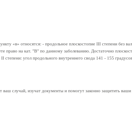
 пункту «в» относятся: - продольное плоскостопие III степени без
те право на кат. "В" по данному заболеванию. Достаточно плоскост
II степени: угол продольного внутреннего свода 141 - 155 градусов
 ваш случай, изучат документы и помогут законно защитить ваши 