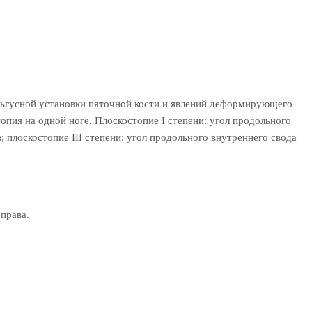
 вальгусной установки пяточной кости и явлений деформирующего
опия на одной ноге. Плоскостопие I степени: угол продольного
; плоскостопие III степени: угол продольного внутреннего свода
права.