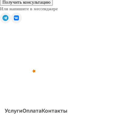
Получить консультацию
Или напишите в мессенджере
Обратите внимание — все решения, связанные с
освобождением от призыва, зачислением в запас или
отсрочкой от военной службы, принимаются только
призывной комиссией (военкоматом).
©
2012
–
2026
,
«Армейка Net»
ИП Коньяков Сергей Дмитриевич
ИНН
540110257752
· ОГРНИП
315547600053812
Услуги
Оплата
Контакты
О компании
Статьи
Вопрос/ответ
Поиск по Расписанию болезней
Расчет ИМТ
Перечень заболеваний и армия
Публикации
Форум