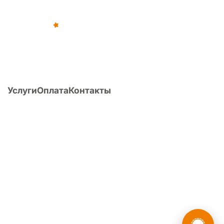
©
2012
–
2026
,
«Армейка Net»
ИП Коньяков Сергей Дмитриевич
ИНН
540110257752
· ОГРНИП
315547600053812
Услуги
Оплата
Контакты
О компании
Статьи
Вопрос/ответ
Поиск по Расписанию болезней
Расчет ИМТ
Перечень заболеваний и армия
Публикации
Форум
8 (800) 775-35-89
Головной офис:
г. Новосибирск, ул. Фрунзе, д. 86, оф. 201
России
Мы в
О компании
·
Наша команда
·
Политика конфиденциальности
·
Пользовательское