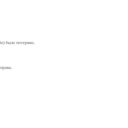
бе) было потеряно.
права.