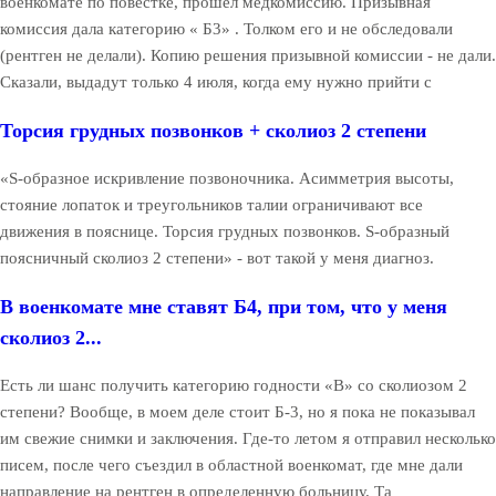
военкомате по повестке, прошёл медкомиссию. Призывная
комиссия дала категорию « Б3» . Толком его и не обследовали
(рентген не делали). Копию решения призывной комиссии - не дали.
Сказали, выдадут только 4 июля, когда ему нужно прийти с
Торсия грудных позвонков + сколиоз 2 степени
«S-образное искривление позвоночника. Асимметрия высоты,
стояние лопаток и треугольников талии ограничивают все
движения в пояснице. Торсия грудных позвонков. S-образный
поясничный сколиоз 2 степени» - вот такой у меня диагноз.
В военкомате мне ставят Б4, при том, что у меня
сколиоз 2...
Есть ли шанс получить категорию годности «В» со сколиозом 2
степени? Вообще, в моем деле стоит Б-3, но я пока не показывал
им свежие снимки и заключения. Где-то летом я отправил несколько
писем, после чего съездил в областной военкомат, где мне дали
направление на рентген в определенную больницу. Та