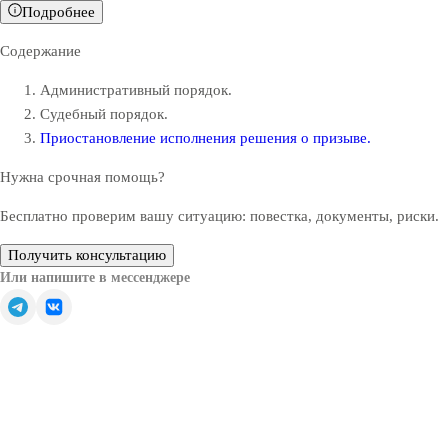
Подробнее
Содержание
Административный порядок.
Судебный порядок.
Приостановление исполнения решения о призыве.
Нужна срочная помощь?
Бесплатно проверим вашу ситуацию: повестка, документы, риски.
Получить консультацию
Или напишите в мессенджере
Обратите внимание — все решения, связанные с
освобождением от призыва, зачислением в запас или
отсрочкой от военной службы, принимаются только
призывной комиссией (военкоматом).