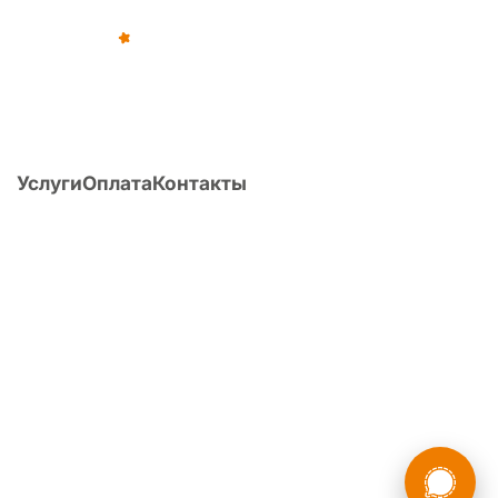
©
2012
–
2026
,
«Армейка Net»
ИП Коньяков Сергей Дмитриевич
ИНН
540110257752
· ОГРНИП
315547600053812
Услуги
Оплата
Контакты
О компании
Статьи
Вопрос/ответ
Поиск по Расписанию болезней
Расчет ИМТ
Перечень заболеваний и армия
Публикации
Форум
8 (800) 775-35-89
Головной офис:
г. Новосибирск, ул. Фрунзе, д. 86, оф. 201
России
Мы в
О компании
·
Наша команда
·
Политика конфиденциальности
·
Пользовательское
соглашение
·
Карта сайта
·
Партнёрская программа
Бесплатная