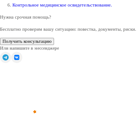
Контрольное медицинское освидетельствование.
Нужна срочная помощь?
Бесплатно проверим вашу ситуацию: повестка, документы, риски.
Получить консультацию
Или напишите в мессенджере
Обратите внимание — все решения, связанные с
освобождением от призыва, зачислением в запас или
отсрочкой от военной службы, принимаются только
призывной комиссией (военкоматом).
©
2012
–
2026
,
«Армейка Net»
ИП Коньяков Сергей Дмитриевич
ИНН
540110257752
· ОГРНИП
315547600053812