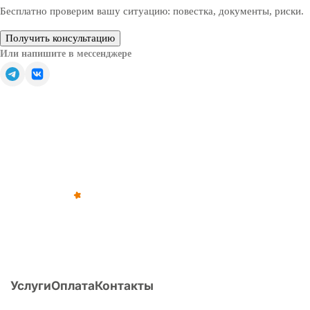
Бесплатно проверим вашу ситуацию: повестка, документы, риски.
Получить консультацию
Или напишите в мессенджере
Обратите внимание — все решения, связанные с
освобождением от призыва, зачислением в запас или
отсрочкой от военной службы, принимаются только
призывной комиссией (военкоматом).
©
2012
–
2026
,
«Армейка Net»
ИП Коньяков Сергей Дмитриевич
ИНН
540110257752
· ОГРНИП
315547600053812
Услуги
Оплата
Контакты