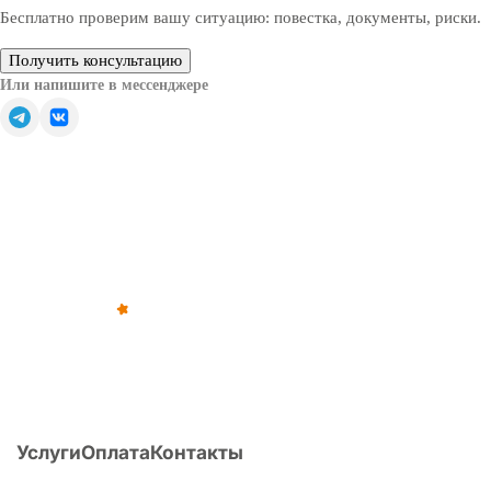
Бесплатно проверим вашу ситуацию: повестка, документы, риски.
Получить консультацию
Или напишите в мессенджере
Обратите внимание — все решения, связанные с
освобождением от призыва, зачислением в запас или
отсрочкой от военной службы, принимаются только
призывной комиссией (военкоматом).
©
2012
–
2026
,
«Армейка Net»
ИП Коньяков Сергей Дмитриевич
ИНН
540110257752
· ОГРНИП
315547600053812
Услуги
Оплата
Контакты