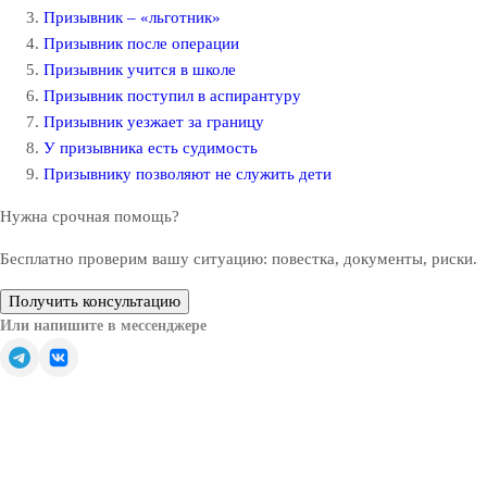
Призывник – «льготник»
Призывник после операции
Призывник учится в школе
Призывник поступил в аспирантуру
Призывник уезжает за границу
У призывника есть судимость
Призывнику позволяют не служить дети
Нужна срочная помощь?
Бесплатно проверим вашу ситуацию: повестка, документы, риски.
Получить консультацию
Или напишите в мессенджере
Обратите внимание — все решения, связанные с
освобождением от призыва, зачислением в запас или
отсрочкой от военной службы, принимаются только
призывной комиссией (военкоматом).