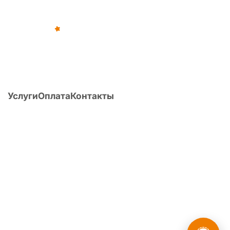
©
2012
–
2026
,
«Армейка Net»
ИП Коньяков Сергей Дмитриевич
ИНН
540110257752
· ОГРНИП
315547600053812
Услуги
Оплата
Контакты
О компании
Статьи
Вопрос/ответ
Поиск по Расписанию болезней
Расчет ИМТ
Перечень заболеваний и армия
Публикации
Форум
8 (800) 775-35-89
Головной офис:
г. Новосибирск, ул. Фрунзе, д. 86, оф. 201
России
Мы в
О компании
·
Наша команда
·
Политика конфиденциальности
·
Пользовательское