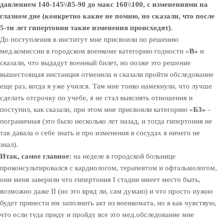
давлением 140-145\\85-90 до макс 160\\100, с изменениями на
глазном дне (конкретно какие не помню, но сказали, что после
5-ти лет гипертонии такие изменения происходят).
До поступления в институт мне присвоили по решению
мед.комиссии в городском военкоме категорию годности «
B»
и
сказали, что выдадут военный билет, но позже это решение
вышестоящая инстанция отменила и сказали пройти обследование
еще раз, когда я уже учился. Там мне тонко намекнули, что лучше
сделать отсрочку по учебе, я не стал выяснять отношения и
поступил, как сказали, при этом мне присвоили категорию «
Б3»
-
пограничная (это было несколько лет назад, и тогда гипертония не
так давала о себе знать и про изменения в сосудах я ничего не
знал).
Итак, самое главное:
на неделе в городской больнице
проконсультировался с кардиологом, терапевтом и офтальмологом,
они меня заверили что гипертония I стадии имеет место быть,
возможно даже II (но это вряд ли, сам думаю) и что просто нужно
будет принести им заполнить акт из военкомата, но я как чувствую,
что если туда приду и пройду все это мед.обследование мне