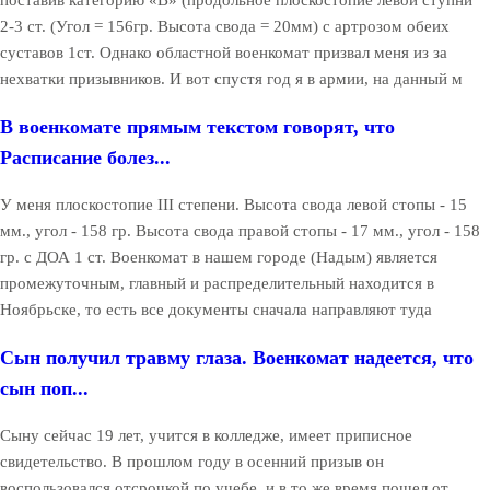
поставив категорию «В» (продольное плоскостопие левой ступни
2-3 ст. (Угол = 156гр. Высота свода = 20мм) с артрозом обеих
суставов 1ст. Однако областной военкомат призвал меня из за
нехватки призывников. И вот спустя год я в армии, на данный м
В военкомате прямым текстом говорят, что
Расписание болез...
У меня плоскостопие III степени. Высота свода левой стопы - 15
мм., угол - 158 гр. Высота свода правой стопы - 17 мм., угол - 158
гр. с ДОА 1 ст. Военкомат в нашем городе (Надым) является
промежуточным, главный и распределительный находится в
Ноябрьске, то есть все документы сначала направляют туда
Сын получил травму глаза. Военкомат надеется, что
сын поп...
Сыну сейчас 19 лет, учится в колледже, имеет приписное
свидетельство. В прошлом году в осенний призыв он
воспользовался отсрочкой по учебе, и в то же время пошел от