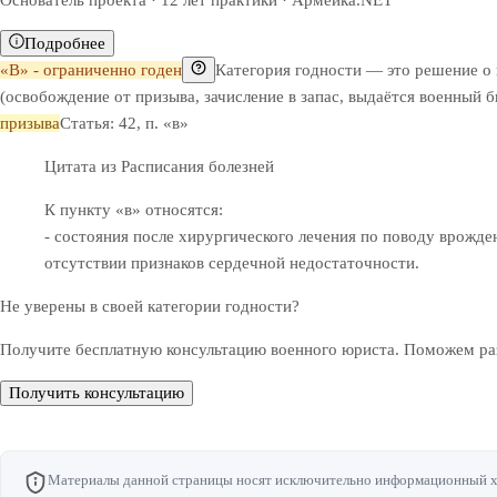
Основатель проекта · 12 лет практики · Армейка.NET
Подробнее
«В» - ограниченно годен
Категория годности — это решение о
(освобождение от призыва, зачисление в запас, выдаётся военный 
призыва
Статья: 42, п. «в»
Цитата из Расписания болезней
К пункту «в» относятся:
- состояния после хирургического лечения по поводу врожд
отсутствии признаков сердечной недостаточности.
Не уверены в своей категории годности?
Получите бесплатную консультацию военного юриста. Поможем раз
Получить консультацию
Материалы данной страницы носят исключительно информационный хар