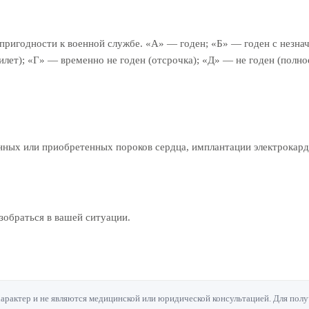
 пригодности к военной службе. «А» — годен; «Б» — годен с незн
билет); «Г» — временно не годен (отсрочка); «Д» — не годен (полн
енных или приобретенных пороков сердца, имплантации электрокар
обраться в вашей ситуации.
актер и не являются медицинской или юридической консультацией. Для полу