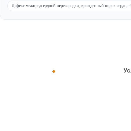
Дефект межпредсердной перегородки, врожденный порок сердца
Обратите внимание — все решения, связанные с ос
комиссией (военкоматом).
Ус
©
2012
–
2026
,
«Армейка Net»
ИП Коньяков Сергей Дмитриевич
ИНН
540110257752
· ОГРНИП
315547600053812
8 (800) 775-35-89
Головной офис:
г. Новосибирск, ул. Фрунзе, д.