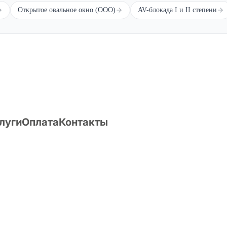
Открытое овальное окно (ООО)
AV-блокада I и II степени
вобождением от призыва, зачислением в запас или отсрочкой от в
луги
Оплата
Контакты
О компании
Статьи
Вопрос/ответ
Поиск по Расписанию болез
Публикации
Форум
 86, оф. 201