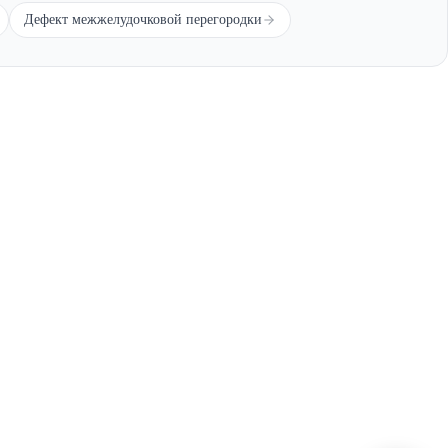
Дефект межжелудочковой перегородки
оенной службы, принимаются только призывной
ней
Расчет ИМТ
Перечень заболеваний и армия