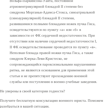
Вольфа-Паркинсона-Уайта, постоянной
атриовентрикулярной блокадой II степени без
синдрома Морганьи-Адамса-Стокса, синоатриальной
(синоаурикулярной) блокадой II степени,
развившимися полными блокадами ножек пучка Гиса,
освидетельствуются по пункту «а» или «б» в
зависимости от ФК сердечной недостаточности. При
отсутствии или наличии сердечной недостаточности I,
II ФК освидетельствование проводится по пункту «в».
Неполная блокада правой ножки пучка Гиса, а также
синдром Клерка-Леви-Кристеско, не
сопровождающийся пароксизмальными нарушениями
ритма, не являются основанием для применения этой
статьи и не препятствуют прохождению военной
службы или поступлению в военно-учебные заведения.
Не уверены в своей категории годности?
Получите бесплатную консультацию военного юриста. Поможем
разобраться в вашей ситуации.