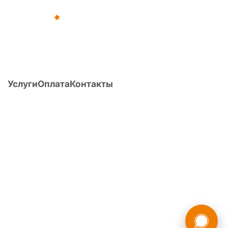
©
2012
–
2026
,
«Армейка Net»
ИП Коньяков Сергей Дмитриевич
ИНН
540110257752
· ОГРНИП
315547600053812
Услуги
Оплата
Контакты
О компании
Статьи
Вопрос/ответ
Поиск по Расписанию болезней
Расчет ИМТ
Перечень заболеваний и армия
Публикации
Форум
8 (800) 775-35-89
Головной офис:
г. Новосибирск, ул. Фрунзе, д. 86, оф. 201
России
Мы в
О компании
·
Наша команда
·
Политика конфиденциальности
·
Пользовательское
соглашение
·
Карта сайта
·
Партнёрская программа
Бесплатная