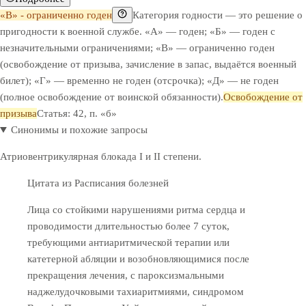
«В» - ограниченно годен
Категория годности — это решение о
пригодности к военной службе. «А» — годен; «Б» — годен с
незначительными ограничениями; «В» — ограниченно годен
(освобождение от призыва, зачисление в запас, выдаётся военный
билет); «Г» — временно не годен (отсрочка); «Д» — не годен
(полное освобождение от воинской обязанности).
Освобождение от
призыва
Статья: 42, п. «б»
Синонимы и похожие запросы
Атриовентрикулярная блокада I и II степени.
Цитата из Расписания болезней
Лица со стойкими нарушениями ритма сердца и
проводимости длительностью более 7 суток,
требующими антиаритмической терапии или
катетерной абляции и возобновляющимися после
прекращения лечения, с пароксизмальными
наджелудочковыми тахиаритмиями, синдромом