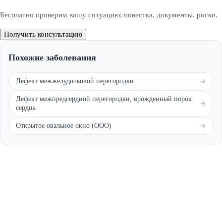
Бесплатно проверим вашу ситуацию: повестка, документы, риски.
Получить консультацию
Похожие заболевания
Дефект межжелудочковой перегородки
Дефект межпредсердной перегородки, врожденный порок
сердца
Открытое овальное окно (ООО)
Обратите внимание — все решения, связанные с
освобождением от призыва, зачислением в запас или
отсрочкой от военной службы, принимаются только
призывной комиссией (военкоматом).