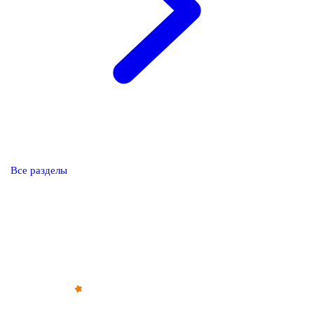
Все разделы
Обратите внимание — все решения, связанные с
освобождением от призыва, зачислением в запас или
отсрочкой от военной службы, принимаются только
призывной комиссией (военкоматом).