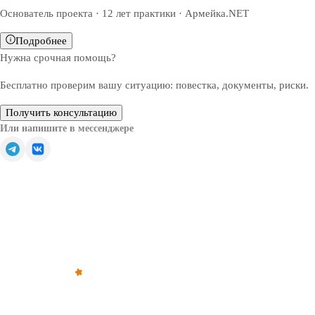
Основатель проекта · 12 лет практики · Армейка.NET
Подробнее
Нужна срочная помощь?
Бесплатно проверим вашу ситуацию: повестка, документы, риски.
Получить консультацию
Или напишите в мессенджере
Обратите внимание — все решения, связанные с
освобождением от призыва, зачислением в запас или
отсрочкой от военной службы, принимаются только
призывной комиссией (военкоматом).
©
2012
–
2026
,
«Армейка Net»