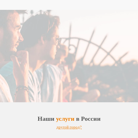
Наши
услуги
в
России
другой город?