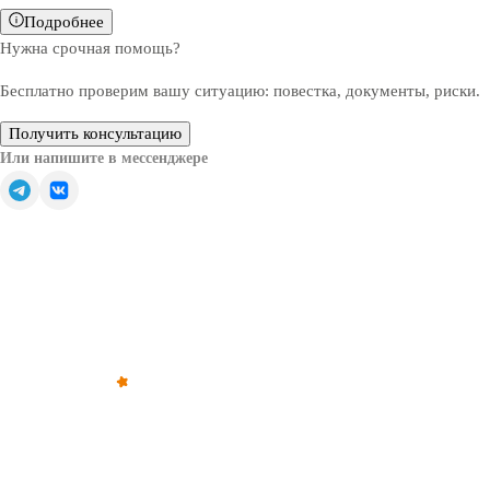
Подробнее
Нужна срочная помощь?
Бесплатно проверим вашу ситуацию: повестка, документы, риски.
Получить консультацию
Или напишите в мессенджере
Обратите внимание — все решения, связанные с
освобождением от призыва, зачислением в запас или
отсрочкой от военной службы, принимаются только
призывной комиссией (военкоматом).
©
2012
–
2026
,
«Армейка Net»
ИП Коньяков Сергей Дмитриевич
ИНН
540110257752
· ОГРНИП
315547600053812