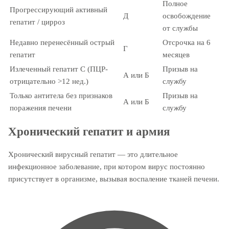
Полное
Прогрессирующий активный
Д
освобождение
гепатит / цирроз
от службы
Недавно перенесённый острый
Отсрочка на 6
Г
гепатит
месяцев
Излеченный гепатит С (ПЦР-
Призыв на
А или Б
отрицательно >12 нед.)
службу
Только антитела без признаков
Призыв на
А или Б
поражения печени
службу
Хронический гепатит и армия
Хронический вирусный гепатит — это длительное
инфекционное заболевание, при котором вирус постоянно
присутствует в организме, вызывая воспаление тканей печени.