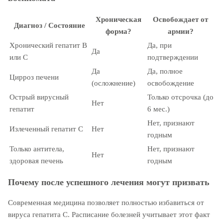
Хроническая
Освобождает от
Диагноз / Состояние
форма?
армии?
Хронический гепатит B
Да, при
Да
или C
подтверждении
Да
Да, полное
Цирроз печени
(осложнение)
освобождение
Острый вирусный
Только отсрочка (до
Нет
гепатит
6 мес.)
Нет, признают
Излеченный гепатит С
Нет
годным
Только антитела,
Нет, признают
Нет
здоровая печень
годным
Почему после успешного лечения могут призвать
Современная медицина позволяет полностью избавиться от
вируса гепатита С. Расписание болезней учитывает этот факт