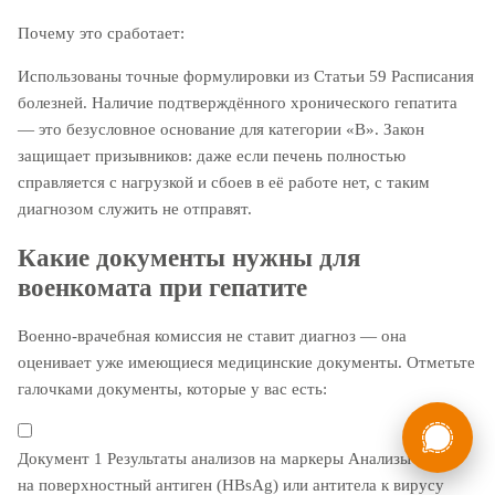
Почему это сработает:
Использованы точные формулировки из Статьи 59 Расписания
болезней. Наличие подтверждённого
хронического гепатита
— это безусловное основание для категории «В». Закон
защищает призывников: даже если печень полностью
справляется с нагрузкой и сбоев в её работе нет, с таким
диагнозом служить не отправят.
Какие документы нужны для
военкомата при
гепатите
Военно-врачебная комиссия не ставит диагноз — она
оценивает уже имеющиеся медицинские документы. Отметьте
галочками документы, которые у вас есть:
России
Мы в
Бесплатная
Документ 1
Результаты анализов на маркеры
Анализы крови
8 (800) 775-35-89
консультация
на поверхностный антиген (HBsAg) или антитела к вирусу