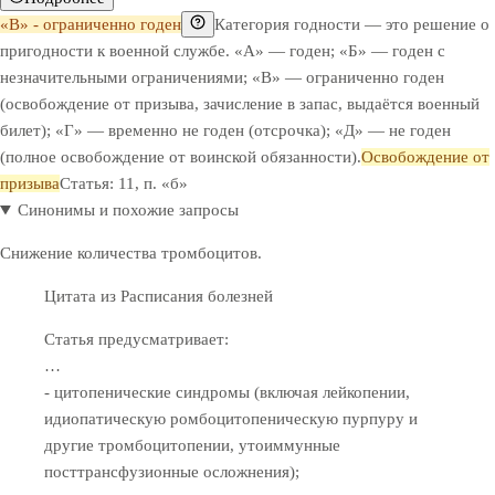
«В» - ограниченно годен
Категория годности — это решение о
пригодности к военной службе. «А» — годен; «Б» — годен с
незначительными ограничениями; «В» — ограниченно годен
(освобождение от призыва, зачисление в запас, выдаётся военный
билет); «Г» — временно не годен (отсрочка); «Д» — не годен
(полное освобождение от воинской обязанности).
Освобождение от
призыва
Статья: 11, п. «б»
Синонимы и похожие запросы
Снижение количества тромбоцитов.
Цитата из Расписания болезней
Статья предусматривает:
…
- цитопенические синдромы (включая лейкопении,
идиопатическую ромбоцитопеническую пурпуру и
другие тромбоцитопении, утоиммунные
посттрансфузионные осложнения);