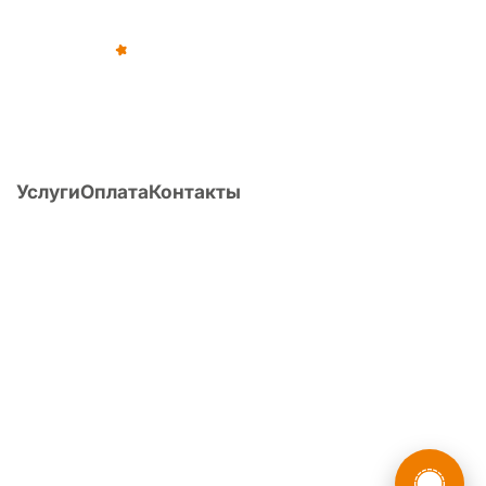
©
2012
–
2026
,
«Армейка Net»
ИП Коньяков Сергей Дмитриевич
ИНН
540110257752
· ОГРНИП
315547600053812
Услуги
Оплата
Контакты
О компании
Статьи
Вопрос/ответ
Поиск по Расписанию болезней
Расчет ИМТ
Перечень заболеваний и армия
Публикации
Форум
8 (800) 775-35-89
Головной офис:
г. Новосибирск, ул. Фрунзе, д. 86, оф. 201
России
Мы в
О компании
·
Наша команда
·
Политика конфиденциальности
·
Пользовательское