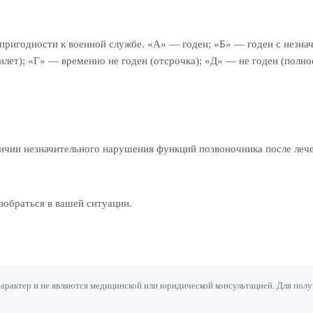
 пригодности к военной службе. «А» — годен; «Б» — годен с незн
билет); «Г» — временно не годен (отсрочка); «Д» — не годен (полн
личии незначительного нарушения функций позвоночника после леч
обраться в вашей ситуации.
актер и не являются медицинской или юридической консультацией. Для полу