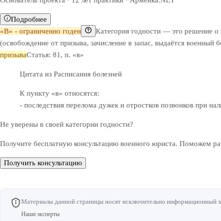
Основатель проекта · 12 лет практики · Армейка.NET
Подробнее
«В» - ограниченно годен
Категория годности — это решение о
(освобождение от призыва, зачисление в запас, выдаётся военный 
призыва
Статья: 81, п. «в»
Цитата из Расписания болезней
К пункту «в» относятся:
- последствия перелома дужек и отростков позвонков при на
Не уверены в своей категории годности?
Получите бесплатную консультацию военного юриста. Поможем раз
Получить консультацию
Материалы данной страницы носят исключительно информационный хар
Наши эксперты