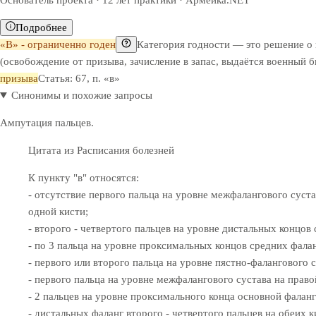
Основатель проекта · 12 лет практики · Армейка.NET
Подробнее
«В» - ограниченно годен
Категория годности — это решение о
(освобождение от призыва, зачисление в запас, выдаётся военный 
призыва
Статья: 67, п. «в»
Синонимы и похожие запросы
Ампутация пальцев.
Цитата из Расписания болезней
К пункту "в" относятся:
- отсутствие первого пальца на уровне межфалангового суста
одной кисти;
- второго - четвертого пальцев на уровне дистальных концов
- по 3 пальца на уровне проксимальных концов средних фалан
- первого или второго пальца на уровне пястно-фалангового с
- первого пальца на уровне межфалангового сустава на правой
- 2 пальцев на уровне проксимального конца основной фаланг
- дистальных фаланг второго - четвертого пальцев на обеих к