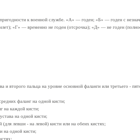
 пригодности к военной службе. «А» — годен; «Б» — годен с незн
билет); «Г» — временно не годен (отсрочка); «Д» — не годен (полн
ва и второго пальца на уровне основной фаланги или третьего - пя
 средних фаланг на одной кисти;
г на каждой кисти;
устава на одной кисти;
 (для левши - на левой) кисти или на обеих кистях;
и на одной кисти;
истях;