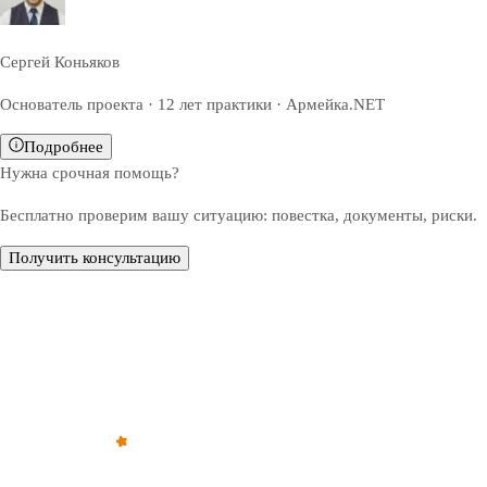
Сергей Коньяков
Основатель проекта · 12 лет практики · Армейка.NET
Подробнее
Нужна срочная помощь?
Бесплатно проверим вашу ситуацию: повестка, документы, риски.
Получить консультацию
Обратите внимание — все решения, связанные с
освобождением от призыва, зачислением в запас или
отсрочкой от военной службы, принимаются только
призывной комиссией (военкоматом).