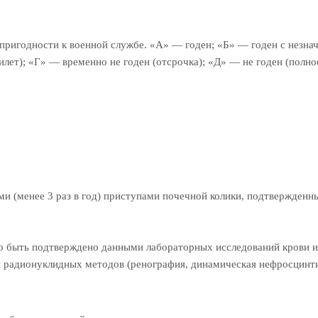
 пригодности к военной службе. «А» — годен; «Б» — годен с незн
билет); «Г» — временно не годен (отсрочка); «Д» — не годен (полн
ими (менее 3 раз в год) приступами почечной колики, подтвержденн
быть подтверждено данными лабораторных исследований крови и м
и радионуклидных методов (ренография, динамическая нефросцинти