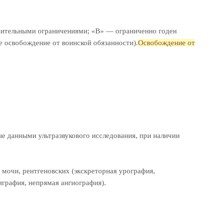
ачительными ограничениями; «В» — ограниченно годен
ое освобождение от воинской обязанности).
Освобождение от
ые данными ультразвукового исследования, при наличии
очи, рентгеновских (экскреторная урография,
графия, непрямая ангиография).