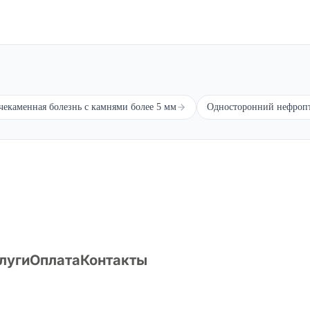
екаменная болезнь с камнями более 5 мм
Односторонний нефропт
вобождением от призыва, зачислением в запас или отсрочкой от в
луги
Оплата
Контакты
О компании
Статьи
Вопрос/ответ
Поиск по Расписанию болез
Публикации
Форум