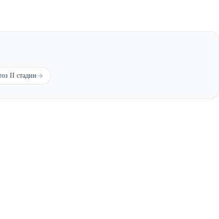
оз II стадии
оенной службы, принимаются только призывной
ней
Расчет ИМТ
Перечень заболеваний и армия