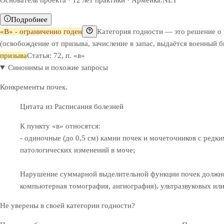
Основатель проекта · 12 лет практики · Армейка.NET
Подробнее
«В» - ограниченно годен
Категория годности — это решение о
(освобождение от призыва, зачисление в запас, выдаётся военный 
призыва
Статья: 72, п. «в»
Синонимы и похожие запросы
Конкременты почек.
Цитата из Расписания болезней
К пункту «в» относятся:
- одиночные (до 0,5 см) камни почек и мочеточников с редк
патологических изменений в моче;
Нарушение суммарной выделительной функции почек должно 
компьютерная томография, ангиография), ультразвуковых ил
Не уверены в своей категории годности?