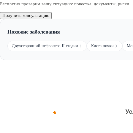
Бесплатно проверим вашу ситуацию: повестка, документы, риски.
Получить консультацию
Похожие заболевания
Двухсторонний нефроптоз II стадии
Киста почки
Моч
Обратите внимание — все решения, связанные с ос
комиссией (военкоматом).
Ус
©
2012
–
2026
,
«Армейка Net»
ИП Коньяков Сергей Дмитриевич