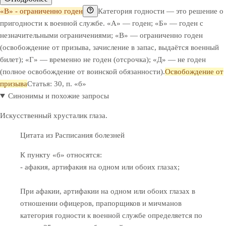
«В» - ограниченно годен
Категория годности — это решение о
пригодности к военной службе. «А» — годен; «Б» — годен с
незначительными ограничениями; «В» — ограниченно годен
(освобождение от призыва, зачисление в запас, выдаётся военный
билет); «Г» — временно не годен (отсрочка); «Д» — не годен
(полное освобождение от воинской обязанности).
Освобождение от
призыва
Статья: 30, п. «б»
Синонимы и похожие запросы
Искусственный хрусталик глаза.
Цитата из Расписания болезней
К пункту «б» относятся:
- афакия, артифакия на одном или обоих глазах;
При афакии, артифакии на одном или обоих глазах в
отношении офицеров, прапорщиков и мичманов
категория годности к военной службе определяется по